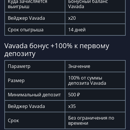
Куда зачисляется
Бонусный баланс
выигрыш
Vavada
Вейджер Vavada
x20
Срок отыгрыша
14 дней
Vavada бонус +100% к первому
депозиту
Параметр
Значение
100% от суммы
Размер
депозита Vavada
Минимальный депозит
500 ₽
Вейджер Vavada
x35
Без ограничения по
Срок
времени