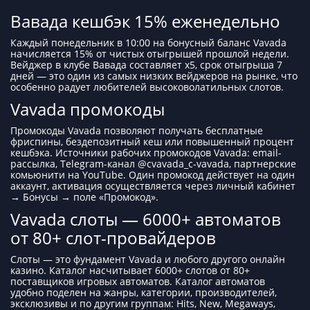
Вавада кешбэк 15% еженедельно
Каждый понедельник в 10:00 на бонусный баланс Vavada
начисляется 15% от чистых отыгрышей прошлой недели.
Вейджер в клубе Вавада составляет x5, срок отыгрыша 7
дней — это один из самых низких вейджеров на рынке, что
особенно радует любителей высоковолатильных слотов.
Vavada промокоды
Промокоды Vavada позволяют получать бесплатные
фриспины, бездепозитный кеш или повышенный процент
кешбэка. Источники рабочих промокодов Vavada: email-
рассылка, Telegram-канал @cvavada_c-vavada, партнерские
комьюнити на YouTube. Один промокод действует на один
аккаунт, активация осуществляется через личный кабинет
→ Бонусы → поле «Промокод».
Vavada слоты — 6000+ автоматов
от 80+ слот-провайдеров
Слоты — это фундамент Vavada и любого другого онлайн
казино. Каталог насчитывает 6000+ слотов от 80+
поставщиков игровых автоматов. Каталог автоматов
удобно поделен на жанры, категории, производителей,
эксклюзивы и по другим группам: Hits, New, Megaways,