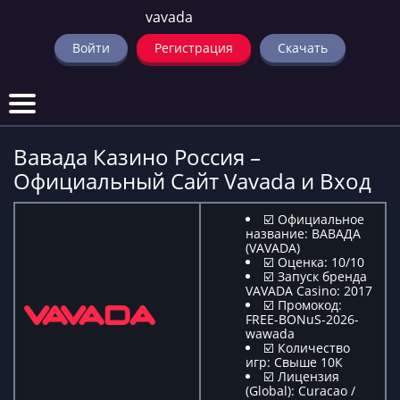
vavada
Войти
Регистрация
Скачать
Казино
Вавада Казино Россия –
Официальный Сайт Vavada и Вход
Официальный сайт
☑️ Официальное
На деньги
название: ВАВАДА
(VAVADA)
☑️ Оценка: 10/10
☑️ Запуск бренда
Зеркало
VAVADA Casino: 2017
☑️ Промокод:
FREE-BONuS-2026-
Регистрация
wawada
☑️ Количество
игр: Свыше 10К
☑️ Лицензия
(Global): Curacao /