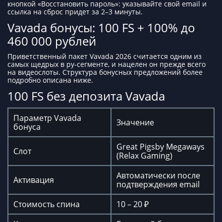
кнопкой «Восстановить пароль»: указывайте свой email и
ссылка на сброс придет за 2–3 минуты.
Vavada бонусы: 100 FS + 100% до
460 000 рублей
Приветственный пакет Vavada 2026 считается одним из
самых щедрых в ру-сегменте, и нацелен он прежде всего
на видеослоты. Структура бонусных предложений более
подробно описана ниже.
100 FS без депозита Vavada
Параметр Vavada
Значение
бонуса
Great Pigsby Megaways
Слот
(Relax Gaming)
Автоматически после
Активация
подтверждения email
Стоимость спина
10 – 20 ₽