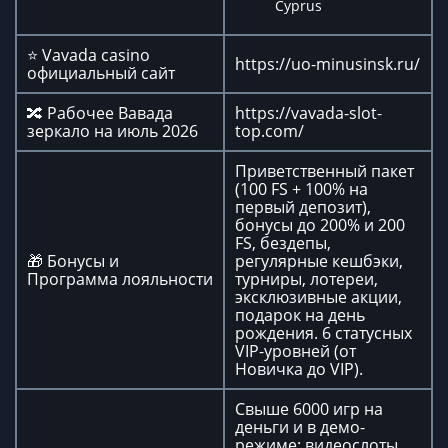
Cyprus
⭐ Vavada casino
https://uo-minusinsk.ru/
официальный сайт
🔀 Рабочее Вавада
https://vavada-slot-
зеркало на июль 2026
top.com/
Приветственный пакет
(100 FS + 100% на
первый депозит),
бонусы до 200% и 200
FS, бездепы,
🎁 Бонусы и
регулярные кешбэки,
Программа лояльности
турниры, лотереи,
эксклюзивные акции,
подарок на день
рождения. 6 статусных
VIP-уровней (от
Новичка до VIP).
Свыше 6000 игр на
деньги и в демо-
режиме: видеослоты,