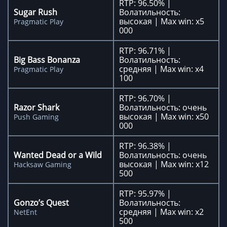
RTP: 96.50% |
Sugar Rush
Волатильность:
высокая | Max win: x5
Pragmatic Play
000
RTP: 96.71% |
Big Bass Bonanza
Волатильность:
средняя | Max win: x4
Pragmatic Play
100
RTP: 96.70% |
Razor Shark
Волатильность: очень
высокая | Max win: x50
Push Gaming
000
RTP: 96.38% |
Wanted Dead or a Wild
Волатильность: очень
высокая | Max win: x12
Hacksaw Gaming
500
RTP: 95.97% |
Gonzo’s Quest
Волатильность:
средняя | Max win: x2
NetEnt
500