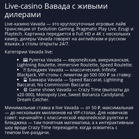
Live-casino Вавада с живыми
дилерами
Live-казино Vavada — это круглосуточные игровые лайв
трансляции от Evolution Gaming, Pragmatic Play Live, Ezugi и
Playtech. Картинка передается в Full HD и 4K с нескольких
камер, дилеры Vavada говорят на английском и русском
языках, а столы открыты 24/7.
Категории Vavada live:
🎰 Рулетка Vavada — европейская, американская,
Lightning Roulette, Immersive Roulette, Speed Roulette;
🃏 Блэкджек Vavada — классический, Infinite
Blackjack, VIP-столы с лимитом до 500 000 ₽ за ставку;
🎴 Баккара Vavada — Speed Baccarat, Lightning
Baccarat, No Commission Baccarat;
🎡 Game shows Vavada — Crazy Time (выплаты до
x20 000), Monopoly Live, Sweet Bonanza Candyland,
Dream Catcher.
Минимальная ставка в live Vavada — от 50 ₽, максимальная
— до нескольких миллионов на VIP-столах. Для новичков
совет: начинайте с классической европейской рулетки и
блэкджека — там понятная математика, а к интерактивным
шоу вроде Crazy Time переходите, когда освоитесь с
темпом live-раздачи.