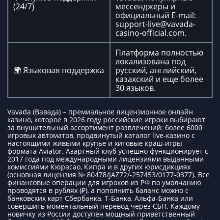
(24/7)
мессенджеры и
официальный E-mail:
support-live@vavada-
casino-official.com.
Платформа полностью
локализована под
🌍 Языковая поддержка
русский, английский,
казахский и еще более
30 языков.
Vavada (Вавада) – премиальное лицензионное онлайн
казино, которое в 2026 году российские игроки выбирают
за внушительный ассортимент развлечений: более 6000
игровых автоматов, продвинутый каталог live-казино с
настоящими живыми крупье и хитовые краш-игры
формата Aviator. Азартный клуб успешно функционирует с
2017 года под международными лицензиями выданными
комиссиями Кюрасао, Кипра и в других юрисдикциях
(основная лицензия № 80478/JAZ72/-257453/0177-0377). Все
финансовые операции для игроков из РФ по умолчанию
проводятся в рублях (₽), а пополнить баланс можно с
банковских карт Сбербанка, Т-Банка, Альфа-Банка или
совершить моментальный перевод через СБП. Каждому
новичку из России доступен мощный приветственный