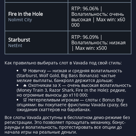
RTP: 96.06% |
Fire in the Hole
Волатильность: очень
высокая | Max win: x60
Nolimit City
000
RTP: 96.09% |
Starburst
Волатильность: низкая
NetEnt
| Max win: x500
Как правильно выбирать слот в Vavada под свой стиль:
💚 Новичку — низкая и средняя волатильность
(Starburst, Wolf Gold, Big Bass Bonanza): частые
мелкие выплаты, банкролл держится дольше;
🔥 Охотникам за Х — очень высокая волатильность
(Money Train 3, Razor Shark, Fire in the Hole): редкие,
но огромные выносы до x110 000;
🛒 Нетерпеливым игрокам — слоты с Bonus Buy
опциями: вы покупаете фриспины Vavada сразу, без
ожидания скаттеров на барабанах.
Все слоты Vavada доступны в бесплатном демо-режиме без
регистрации. Это позволяет прощупать механику, бонус-
раунды и волатильность, протестировать все опции до
начала игры на реальные деньги.