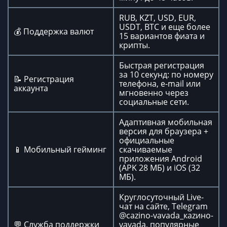
RUB, KZT, USD, EUR,
USDT, BTC и еще более
💰 Поддержка валют
15 вариантов фиата и
крипты.
Быстрая регистрация
за 10 секунд: по номеру
📝 Регистрация
телефона, e-mail или
аккаунта
мгновенно через
социальные сети.
Адаптивная мобильная
версия для браузера +
официальные
📱 Мобильный гейминг
скачиваемые
приложения Android
(APK 28 МБ) и iOS (32
МБ).
Круглосуточный Live-
чат на сайте, Telegram
@cazino-vavada_каzино-
💬 Служба поддержки
vavada, популярные